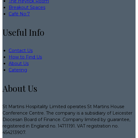
The Heyrick Room
Breakout Spaces
Café No:7
Useful Info
Contact Us
How to Find Us
About Us
Catering
About Us
St Martins Hospitality Limited operates St Martins House
Conference Centre. The company is a subsidiary of Leicester
Diocesan Board of Finance. Company limited by guarantee,
registered in England no. 14711191. VAT registration no.
454213907.