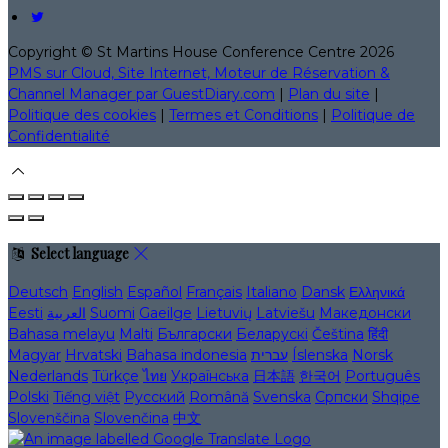
Copyright ©
St Martins House Conference Centre 2026
PMS sur Cloud, Site Internet, Moteur de Réservation &
Channel Manager par GuestDiary.com
|
Plan du site
|
Politique des cookies
|
Termes et Conditions
|
Politique de
Confidentialité
Select language
Deutsch
English
Español
Français
Italiano
Dansk
Ελληνικά
Eesti
العربية
Suomi
Gaeilge
Lietuvių
Latviešu
Македонски
Bahasa melayu
Malti
Български
Беларускі
Čeština
हिंदी
Magyar
Hrvatski
Bahasa indonesia
עברית
Íslenska
Norsk
Nederlands
Türkçe
ไทย
Українська
日本語
한국어
Português
Polski
Tiếng việt
Русский
Română
Svenska
Српски
Shqipe
Slovenščina
Slovenčina
中文