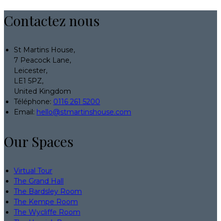
Contactez nous
St Martins House,
7 Peacock Lane,
Leicester,
LE1 5PZ,
United Kingdom
Téléphone
:
0116 261 5200
Email:
hello@stmartinshouse.com
Our Spaces
Virtual Tour
The Grand Hall
The Bardsley Room
The Kempe Room
The Wycliffe Room