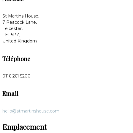
St Martins House,
7 Peacock Lane,
Leicester,
LE1 5PZ,
United Kingdom
Téléphone
0116 261 5200
Email
hello@stmartinshouse.com
Emplacement