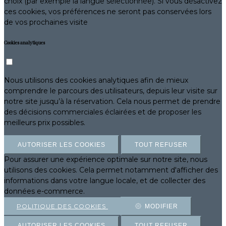
choix (par exemple la langue sélectionnée). Si vous désactivez
ces cookies, vos préférences ne seront pas conservées lors
de vos prochaines visite
Cookies analytiques
Nous utilisons des cookies analytiques afin de mieux
comprendre le parcours des utilisateurs, depuis leur visite sur
notre site jusqu’à la réservation. Cela nous permet de prendre
des décisions commerciales éclairées et de proposer les
meilleurs prix possibles.
AUTORISER LES COOKIES
TOUT REFUSER
Pour assurer une expérience optimale sur notre site, nous
utilisons des cookies. Cela permet notamment d'afficher des
informations dans votre langue locale, et de collecter des
données e-commerce.
POLITIQUE DES COOKIES
MODIFIER
AUTORISER LES COOKIES
TOUT REFUSER