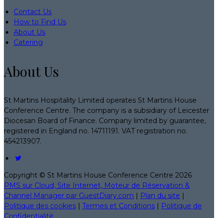
Contact Us
How to Find Us
About Us
Catering
About Us
St Martins Hospitality Limited operates St Martins House
Conference Centre. The company is a subsidiary of Leicester
Diocesan Board of Finance. Company limited by guarantee,
registered in England no. 14711191. VAT registration no.
454213907.
Copyright ©
St Martins House Conference Centre 2026
PMS sur Cloud, Site Internet, Moteur de Réservation &
Channel Manager par GuestDiary.com
|
Plan du site
|
Politique des cookies
|
Termes et Conditions
|
Politique de
Confidentialité