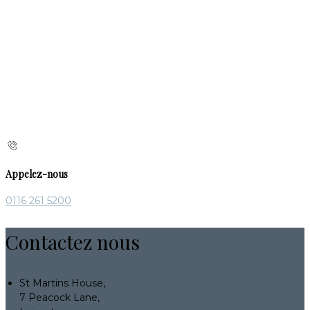
Appelez-nous
0116 261 5200
Contactez nous
St Martins House,
7 Peacock Lane,