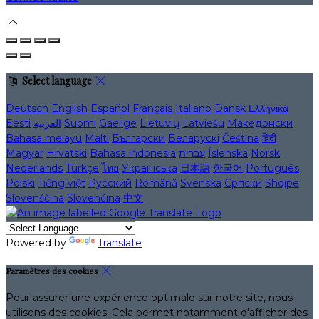
Select language
Deutsch
English
Español
Français
Italiano
Dansk
Ελληνικά
Eesti
العربية
Suomi
Gaeilge
Lietuvių
Latviešu
Македонски
Bahasa melayu
Malti
Български
Беларускі
Čeština
हिंदी
Magyar
Hrvatski
Bahasa indonesia
עברית
Íslenska
Norsk
Nederlands
Türkçe
ไทย
Українська
日本語
한국어
Português
Polski
Tiếng việt
Русский
Română
Svenska
Српски
Shqipe
Slovenščina
Slovenčina
中文
Powered by
Translate
Paramètres des cookies
Pour assurer une expérience optimale sur notre site, nous
utilisons des cookies. Cela permet notamment d'afficher des