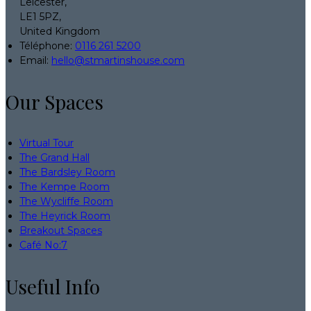
Leicester,
LE1 5PZ,
United Kingdom
Téléphone
:
0116 261 5200
Email:
hello@stmartinshouse.com
Our Spaces
Virtual Tour
The Grand Hall
The Bardsley Room
The Kempe Room
The Wycliffe Room
The Heyrick Room
Breakout Spaces
Café No:7
Useful Info