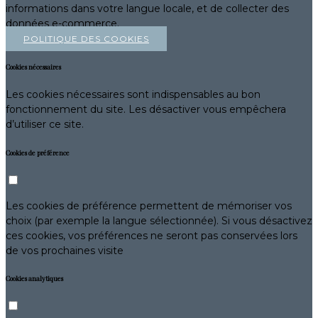
informations dans votre langue locale, et de collecter des
données e-commerce.
POLITIQUE DES COOKIES
Cookies nécessaires
Les cookies nécessaires sont indispensables au bon
fonctionnement du site. Les désactiver vous empêchera
d’utiliser ce site.
Cookies de préférence
Les cookies de préférence permettent de mémoriser vos
choix (par exemple la langue sélectionnée). Si vous désactivez
ces cookies, vos préférences ne seront pas conservées lors
de vos prochaines visite
Cookies analytiques