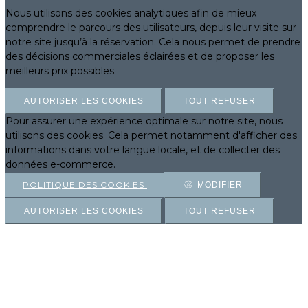
Nous utilisons des cookies analytiques afin de mieux
comprendre le parcours des utilisateurs, depuis leur visite sur
notre site jusqu’à la réservation. Cela nous permet de prendre
des décisions commerciales éclairées et de proposer les
meilleurs prix possibles.
AUTORISER LES COOKIES
TOUT REFUSER
Pour assurer une expérience optimale sur notre site, nous
utilisons des cookies. Cela permet notamment d'afficher des
informations dans votre langue locale, et de collecter des
données e-commerce.
POLITIQUE DES COOKIES
MODIFIER
AUTORISER LES COOKIES
TOUT REFUSER