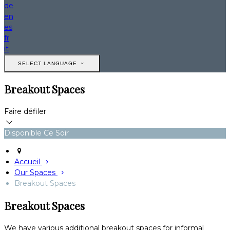
de
en
es
fr
it
SELECT LANGUAGE
Breakout Spaces
Faire défiler
Disponible Ce Soir
Accueil
Our Spaces
Breakout Spaces
Breakout Spaces
We have various additional breakout spaces for informal