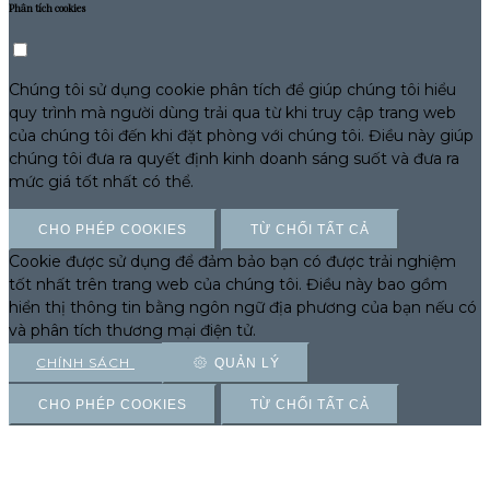
Phân tích cookies
Chúng tôi sử dụng cookie phân tích để giúp chúng tôi hiểu
quy trình mà người dùng trải qua từ khi truy cập trang web
của chúng tôi đến khi đặt phòng với chúng tôi. Điều này giúp
chúng tôi đưa ra quyết định kinh doanh sáng suốt và đưa ra
mức giá tốt nhất có thể.
CHO PHÉP COOKIES
TỪ CHỐI TẤT CẢ
Cookie được sử dụng để đảm bảo bạn có được trải nghiệm
tốt nhất trên trang web của chúng tôi. Điều này bao gồm
hiển thị thông tin bằng ngôn ngữ địa phương của bạn nếu có
và phân tích thương mại điện tử.
CHÍNH SÁCH
QUẢN LÝ
CHO PHÉP COOKIES
TỪ CHỐI TẤT CẢ