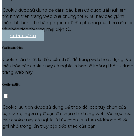
Cookie được sử dụng để đảm bảo bạn có được trải nghiệm
tốt nhất trên trang web của chúng tôi. Điều này bao gồm
hiển thị thông tin bằng ngôn ngữ địa phương của bạn nếu có
và phân tích thương mại điện tử.
CHÍNH SÁCH
Cookie cần thiết
Cookie cần thiết là điều cần thiết để trang web hoạt động. Vô
hiệu hóa các cookie này có nghĩa là bạn sẽ không thể sử dụng
trang web này.
Cookie ưu tiên
Cookie ưu tiên được sử dụng để theo dõi các tùy chọn của
bạn, ví dụ: ngôn ngữ bạn đã chọn cho trang web. Vô hiệu hóa
các cookie này có nghĩa là tùy chọn của bạn sẽ không được
ghi nhớ trong lần truy cập tiếp theo của bạn.