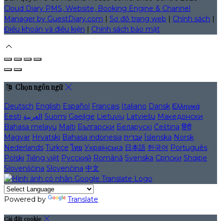
Cloud Diary PMS, Website, Booking Engine & Channel
Manager by GuestDiary.com
|
Sơ đồ trang web
|
Chính sách
|
Điều khoản và điều kiện
|
Chính sách bảo mật
Chọn ngôn ngữ
Deutsch
English
Español
Français
Italiano
Dansk
Ελληνικά
Eesti
العربية
Suomi
Gaeilge
Lietuvių
Latviešu
Македонски
Bahasa melayu
Malti
Български
Беларускі
Čeština
हिंदी
Magyar
Hrvatski
Bahasa indonesia
עברית
Íslenska
Norsk
Nederlands
Türkçe
ไทย
Українська
日本語
한국어
Português
Polski
Tiếng việt
Русский
Română
Svenska
Српски
Shqipe
Slovenščina
Slovenčina
中文
Powered by
Translate
Cài đặt cookie