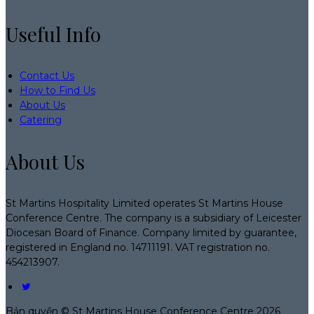
Useful Info
Contact Us
How to Find Us
About Us
Catering
About Us
St Martins Hospitality Limited operates St Martins House
Conference Centre. The company is a subsidiary of Leicester
Diocesan Board of Finance. Company limited by guarantee,
registered in England no. 14711191. VAT registration no.
454213907.
Bản quyền
©
St Martins House Conference Centre 2026