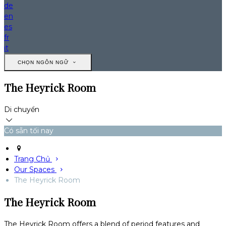
de
en
es
fr
it
CHỌN NGÔN NGỮ
The Heyrick Room
Di chuyển
Có sẵn tối nay
Trang Chủ
Our Spaces
The Heyrick Room
The Heyrick Room
The Heyrick Room offers a blend of period features and