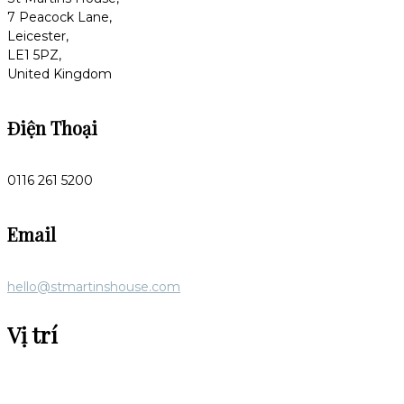
7 Peacock Lane,
Leicester,
LE1 5PZ,
United Kingdom
Điện Thoại
0116 261 5200
Email
hello@stmartinshouse.com
Vị trí