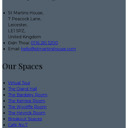
St Martins House,
7 Peacock Lane,
Leicester,
LE1 5PZ,
United Kingdom
Điện Thoại
:
0116 261 5200
Email:
hello@stmartinshouse.com
Our Spaces
Virtual Tour
The Grand Hall
The Bardsley Room
The Kempe Room
The Wycliffe Room
The Heyrick Room
Breakout Spaces
Café No:7