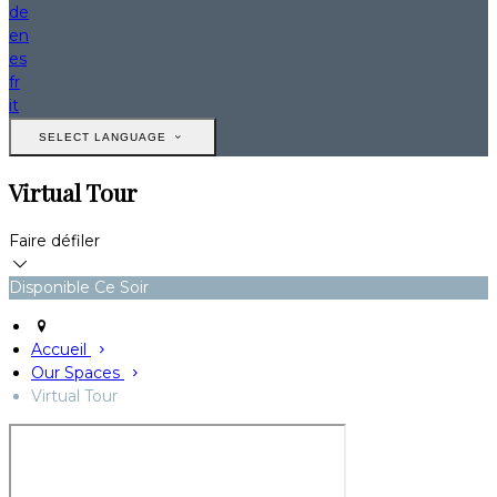
de
en
es
fr
it
SELECT LANGUAGE
Virtual Tour
Faire défiler
Disponible Ce Soir
Accueil
Our Spaces
Virtual Tour