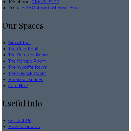
Téléphone
:
0116 261 5200
Email:
hello@stmartinshouse.com
Our Spaces
Virtual Tour
The Grand Hall
The Bardsley Room
The Kempe Room
The Wycliffe Room
The Heyrick Room
Breakout Spaces
Café No:7
Useful Info
Contact Us
How to Find Us