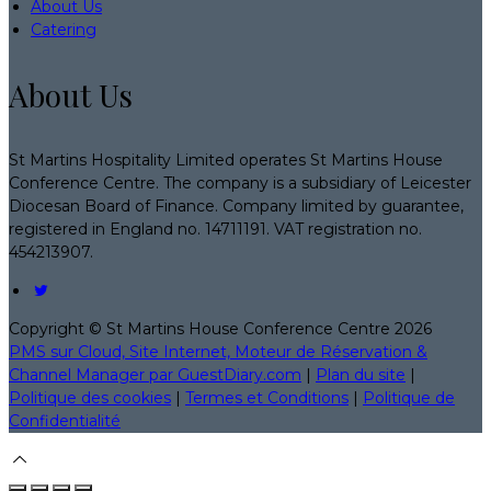
About Us
Catering
About Us
St Martins Hospitality Limited operates St Martins House
Conference Centre. The company is a subsidiary of Leicester
Diocesan Board of Finance. Company limited by guarantee,
registered in England no. 14711191. VAT registration no.
454213907.
Copyright ©
St Martins House Conference Centre 2026
PMS sur Cloud, Site Internet, Moteur de Réservation &
Channel Manager par GuestDiary.com
|
Plan du site
|
Politique des cookies
|
Termes et Conditions
|
Politique de
Confidentialité