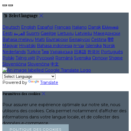
Select language
Deutsch
English
Español
Français
Italiano
Dansk
Ελληνικά
Eesti
العربية
Suomi
Gaeilge
Lietuvių
Latviešu
Македонски
Bahasa melayu
Malti
Български
Беларускі
Čeština
हिंदी
Magyar
Hrvatski
Bahasa indonesia
עברית
Íslenska
Norsk
Nederlands
Türkçe
ไทย
Українська
日本語
한국어
Português
Polski
Tiếng việt
Русский
Română
Svenska
Српски
Shqipe
Slovenščina
Slovenčina
中文
Powered by
Translate
Paramètres des cookies
Pour assurer une expérience optimale sur notre site, nous
utilisons des cookies. Cela permet notamment d'afficher des
informations dans votre langue locale, et de collecter des
données e-commerce.
POLITIQUE DES COOKIES