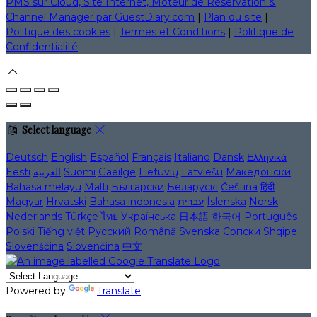
PMS sur Cloud, Site Internet, Moteur de Réservation &
Channel Manager par GuestDiary.com
|
Plan du site
|
Politique des cookies
|
Termes et Conditions
|
Politique de
Confidentialité
Select language
Deutsch
English
Español
Français
Italiano
Dansk
Ελληνικά
Eesti
العربية
Suomi
Gaeilge
Lietuvių
Latviešu
Македонски
Bahasa melayu
Malti
Български
Беларускі
Čeština
हिंदी
Magyar
Hrvatski
Bahasa indonesia
עברית
Íslenska
Norsk
Nederlands
Türkçe
ไทย
Українська
日本語
한국어
Português
Polski
Tiếng việt
Русский
Română
Svenska
Српски
Shqipe
Slovenščina
Slovenčina
中文
Powered by
Translate