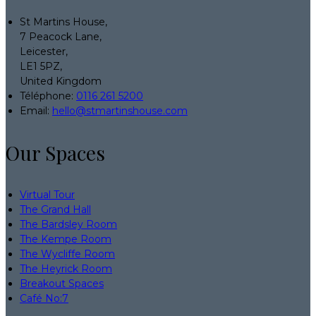
St Martins House,
7 Peacock Lane,
Leicester,
LE1 5PZ,
United Kingdom
Téléphone
:
0116 261 5200
Email:
hello@stmartinshouse.com
Our Spaces
Virtual Tour
The Grand Hall
The Bardsley Room
The Kempe Room
The Wycliffe Room
The Heyrick Room
Breakout Spaces
Café No:7