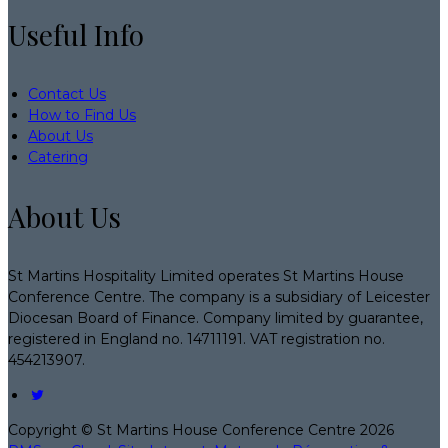
Useful Info
Contact Us
How to Find Us
About Us
Catering
About Us
St Martins Hospitality Limited operates St Martins House
Conference Centre. The company is a subsidiary of Leicester
Diocesan Board of Finance. Company limited by guarantee,
registered in England no. 14711191. VAT registration no.
454213907.
Copyright ©
St Martins House Conference Centre 2026