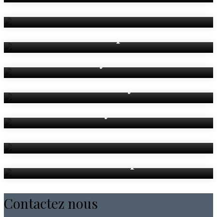
The Countee Room
The Kempe Room
The Wycliffe Room
The Bardsley Room
The Heyrick Room
The Newton Room
Breakout Spaces
Contactez nous