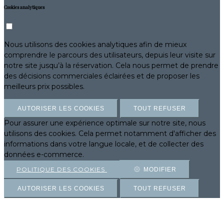
Cookies analytiques
Nous utilisons des cookies analytiques afin de mieux
comprendre le parcours des utilisateurs, depuis leur visite sur
notre site jusqu’à la réservation. Cela nous permet de prendre
des décisions commerciales éclairées et de proposer les
meilleurs prix possibles.
AUTORISER LES COOKIES
TOUT REFUSER
Pour assurer une expérience optimale sur notre site, nous
utilisons des cookies. Cela permet notamment d'afficher des
informations dans votre langue locale, et de collecter des
données e-commerce.
POLITIQUE DES COOKIES
MODIFIER
AUTORISER LES COOKIES
TOUT REFUSER