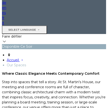
de
en
es
fr
it
SELECT LANGUAGE
Faire défiler
Disponible Ce Soir
Accueil
Our Spaces
Where Classic Elegance Meets Contemporary Comfort
Step into spaces that tell a story. At St. Martin's House, our
meeting and conference rooms are full of character,
combining classic architectural charm with a modern twist
that inspires focus, creativity, and connection. Whether you're
planning a board meeting, training session, or large-scale
conference, our venue offers more than just a place to