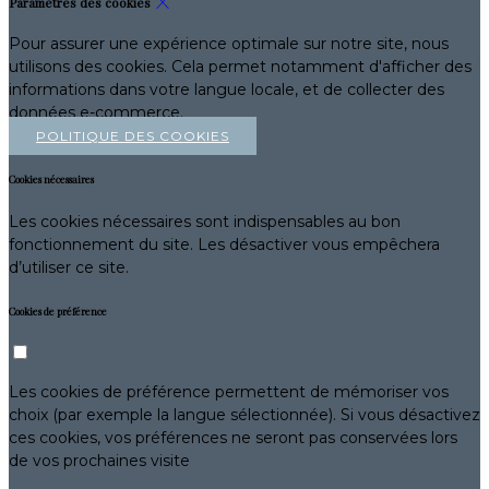
Paramètres des cookies
Pour assurer une expérience optimale sur notre site, nous
utilisons des cookies. Cela permet notamment d'afficher des
informations dans votre langue locale, et de collecter des
données e-commerce.
POLITIQUE DES COOKIES
Cookies nécessaires
Les cookies nécessaires sont indispensables au bon
fonctionnement du site. Les désactiver vous empêchera
d’utiliser ce site.
Cookies de préférence
Les cookies de préférence permettent de mémoriser vos
choix (par exemple la langue sélectionnée). Si vous désactivez
ces cookies, vos préférences ne seront pas conservées lors
de vos prochaines visite